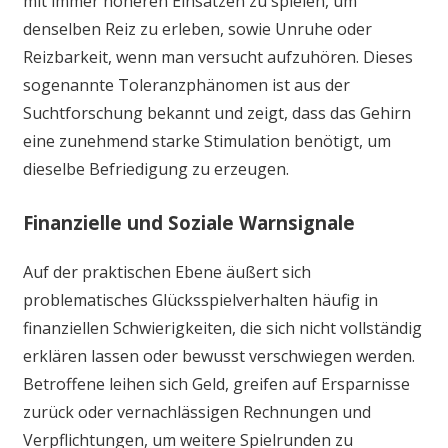
mit immer höheren Einsätzen zu spielen, um
denselben Reiz zu erleben, sowie Unruhe oder
Reizbarkeit, wenn man versucht aufzuhören. Dieses
sogenannte Toleranzphänomen ist aus der
Suchtforschung bekannt und zeigt, dass das Gehirn
eine zunehmend starke Stimulation benötigt, um
dieselbe Befriedigung zu erzeugen.
Finanzielle und Soziale Warnsignale
Auf der praktischen Ebene äußert sich
problematisches Glücksspielverhalten häufig in
finanziellen Schwierigkeiten, die sich nicht vollständig
erklären lassen oder bewusst verschwiegen werden.
Betroffene leihen sich Geld, greifen auf Ersparnisse
zurück oder vernachlässigen Rechnungen und
Verpflichtungen, um weitere Spielrunden zu