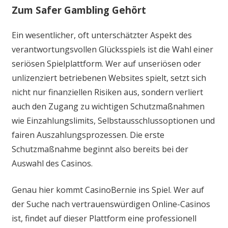
Zum Safer Gambling Gehört
Ein wesentlicher, oft unterschätzter Aspekt des
verantwortungsvollen Glücksspiels ist die Wahl einer
seriösen Spielplattform. Wer auf unseriösen oder
unlizenziert betriebenen Websites spielt, setzt sich
nicht nur finanziellen Risiken aus, sondern verliert
auch den Zugang zu wichtigen Schutzmaßnahmen
wie Einzahlungslimits, Selbstausschlussoptionen und
fairen Auszahlungsprozessen. Die erste
Schutzmaßnahme beginnt also bereits bei der
Auswahl des Casinos.
Genau hier kommt CasinoBernie ins Spiel. Wer auf
der Suche nach vertrauenswürdigen Online-Casinos
ist, findet auf dieser Plattform eine professionell