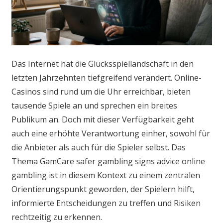
Das Internet hat die Glücksspiellandschaft in den
letzten Jahrzehnten tiefgreifend verändert. Online-
Casinos sind rund um die Uhr erreichbar, bieten
tausende Spiele an und sprechen ein breites
Publikum an. Doch mit dieser Verfügbarkeit geht
auch eine erhöhte Verantwortung einher, sowohl für
die Anbieter als auch für die Spieler selbst. Das
Thema GamCare safer gambling signs advice online
gambling ist in diesem Kontext zu einem zentralen
Orientierungspunkt geworden, der Spielern hilft,
informierte Entscheidungen zu treffen und Risiken
rechtzeitig zu erkennen.