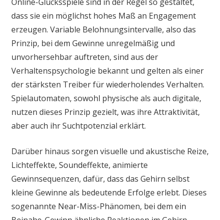
Online-Glücksspiele sind in der Regel so gestaltet,
dass sie ein möglichst hohes Maß an Engagement
erzeugen. Variable Belohnungsintervalle, also das
Prinzip, bei dem Gewinne unregelmäßig und
unvorhersehbar auftreten, sind aus der
Verhaltenspsychologie bekannt und gelten als einer
der stärksten Treiber für wiederholendes Verhalten.
Spielautomaten, sowohl physische als auch digitale,
nutzen dieses Prinzip gezielt, was ihre Attraktivität,
aber auch ihr Suchtpotenzial erklärt.
Darüber hinaus sorgen visuelle und akustische Reize,
Lichteffekte, Soundeffekte, animierte
Gewinnsequenzen, dafür, dass das Gehirn selbst
kleine Gewinne als bedeutende Erfolge erlebt. Dieses
sogenannte Near-Miss-Phänomen, bei dem ein