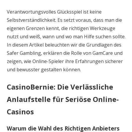
Verantwortungsvolles Glücksspiel ist keine
Selbstverständlichkeit. Es setzt voraus, dass man die
eigenen Grenzen kennt, die richtigen Werkzeuge
nutzt und weiß, wann und wo man Hilfe suchen sollte.
In diesem Artikel beleuchten wir die Grundlagen des
Safer Gambling, erklären die Rolle von GamCare und
zeigen, wie Online-Spieler ihre Erfahrungen sicherer
und bewusster gestalten können.
CasinoBernie: Die Verlässliche
Anlaufstelle für Seriöse Online-
Casinos
Warum die Wahl des Richtigen Anbieters