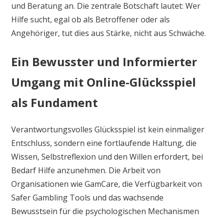
und Beratung an. Die zentrale Botschaft lautet: Wer
Hilfe sucht, egal ob als Betroffener oder als
Angehöriger, tut dies aus Stärke, nicht aus Schwäche.
Ein Bewusster und Informierter
Umgang mit Online-Glücksspiel
als Fundament
Verantwortungsvolles Glücksspiel ist kein einmaliger
Entschluss, sondern eine fortlaufende Haltung, die
Wissen, Selbstreflexion und den Willen erfordert, bei
Bedarf Hilfe anzunehmen. Die Arbeit von
Organisationen wie GamCare, die Verfügbarkeit von
Safer Gambling Tools und das wachsende
Bewusstsein für die psychologischen Mechanismen