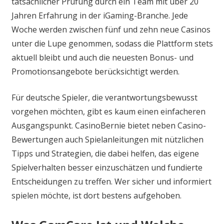
tatsächlicher Prüfung durch ein Team mit über 20
Jahren Erfahrung in der iGaming-Branche. Jede
Woche werden zwischen fünf und zehn neue Casinos
unter die Lupe genommen, sodass die Plattform stets
aktuell bleibt und auch die neuesten Bonus- und
Promotionsangebote berücksichtigt werden.
Für deutsche Spieler, die verantwortungsbewusst
vorgehen möchten, gibt es kaum einen einfacheren
Ausgangspunkt. CasinoBernie bietet neben Casino-
Bewertungen auch Spielanleitungen mit nützlichen
Tipps und Strategien, die dabei helfen, das eigene
Spielverhalten besser einzuschätzen und fundierte
Entscheidungen zu treffen. Wer sicher und informiert
spielen möchte, ist dort bestens aufgehoben.