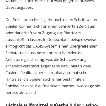
wirken als konkreter Schutzwall gegen impulsives
Überausgaben.
Der Selbstausschluss geht noch einen Schritt weiter:
Spieler können sich für einen definierten Zeitraum
oder dauerhaft vom Zugang zur Plattform
ausschließen lassen. In Deutschland beispielsweise
ermöglicht das OASIS-System einen übergreifenden
Selbstausschluss bei mehreren lizenzierten
Anbietern gleichzeitig, was die Schutzwirkung
erheblich verstärkt. Ergänzend dazu bieten viele
Casinos Realitätschecks an, also automatische
Hinweise, die Spieler nach einer bestimmten
Spieldauer darauf aufmerksam machen, wie lange sie
bereits aktiv sind.
Digitale Hilfsmittel Außerhalb der Casino-